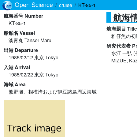
Open Science
cruise
KT-85-1
航海情報
航海番号 Number
KT-85-1
航海題目 Title
船舶名 Vessel
稚仔魚の初
淡青丸 Tansei-Maru
研究代表者 Princ
出港 Departure
水江 一弘 
1985/02/12 東京 Tokyo
MIZUE, Kaz
入港 Arrival
1985/02/22 東京 Tokyo
海域 Area
熊野灘、相模湾および伊豆諸島周辺海域