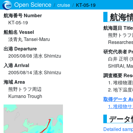
Open Science
cruise
KT-05-19
航海情報
航海番号 Number
KT-05-19
航海題目 Title
船舶名 Vessel
熊野トラフ
淡青丸 Tansei-Maru
Researches 
出港 Departure
研究代表者 Princ
2005/08/08 清水 Shimizu
白井 正明 
入港 Arrival
SHIRAI, Mas
2005/08/14 清水 Shimizu
調査概要 Rese
海域 Area
1. 堆積物
熊野トラフ周辺
2. 地下
Kumano Trough
取得データ Avai
1. 堆積物
データ情報
Detailed sampl