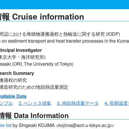
 Cruise information
周辺における堆積物運搬過程と熱輸送に関する研究 (IODP)
on sediment transport and heat transfer processes in the Kum
ipal Investigator
(東京大学・海洋研究所)
aaki (ORI, The University of Tokyo)
arch Summary
運搬過程の研究
温度構造研究のための地殻熱流量測定
lable Data
サンプル
2. ベントス採集
3. 地殻熱流量データ
4. 長期温
 Data Information
e list
by Shigeaki KOJIMA <kojima@aori.u-tokyo.ac.jp>