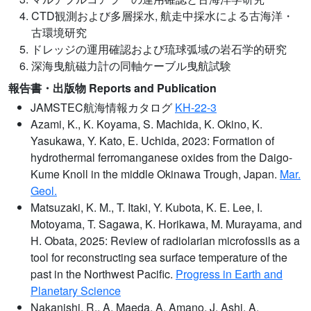
4. CTD観測および多層採水, 航走中採水による古海洋・
古環境研究
5. ドレッジの運用確認および琉球弧域の岩石学的研究
6. 深海曳航磁力計の同軸ケーブル曳航試験
報告書・出版物 Reports and Publication
JAMSTEC航海情報カタログ
KH-22-3
Azami, K., K. Koyama, S. Machida, K. Okino, K.
Yasukawa, Y. Kato, E. Uchida, 2023: Formation of
hydrothermal ferromanganese oxides from the Daigo-
Kume Knoll in the middle Okinawa Trough, Japan.
Mar.
Geol.
Matsuzaki, K. M., T. Itaki, Y. Kubota, K. E. Lee, I.
Motoyama, T. Sagawa, K. Horikawa, M. Murayama, and
H. Obata, 2025: Review of radiolarian microfossils as a
tool for reconstructing sea surface temperature of the
past in the Northwest Pacific.
Progress in Earth and
Planetary Science
Nakanishi, R., A. Maeda, A. Amano, J. Ashi, A.