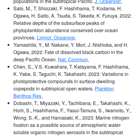
populations in the subtropical Pacific.
J. Oceanogr.
Sato, M., T. Shiozaki, F. Hashihama, T. Kodama, H.
Ogawa, H. Saito, A. Tsuda, S. Takeda, K. Furuya, 2022:
Relative depths of the subsurface peaks of
phytoplankton abundance conserved over ocean
provinces.
Limnol. Oceanogr.
Yamashita, Y., M. Nakane, Y. Mori, J. Nishioka, and H.
Ogawa, 2022: Fate of dissolved black carbon in the
deep Pacific Ocean.
Nat. Commun.
Chen, S., V.S. Kuwahara, T. Katayama, F. Hashihama,
K. Yabe, S. Taguchi, K. Takahashi, 2023: Variations in
photoprotective compounds in surface-dwelling
copepods in subtropical open waters.
Plankton
Benthos Res.
Dobashi, T., Miyazaki, Y., Tachibana, E., Takahashi, K.,
Horii, S., Hashihama, F., Yasui-Tamura, S., Iwamoto, Y.,
Wong, S.-K., and Hamasaki, K., 2023: Marine nitrogen
fixation as a possible source of atmospheric water-
soluble organic nitrogen aerosols in the subtropical