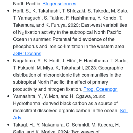
North Pacific.
Biogeosciences
Horii, S., K. Takahashi, T. Shiozaki, S. Takeda, M. Sato,
T. Yamaguchi, S. Takino, F. Hashihama, Y. Kondo, T.
Takemura, and K. Furuya, 2023: East-west variabilities
of N
fixation activity in the subtropical North Pacific
2
Ocean in summer: Potential field evidence of the
phosphorus and iron co-limitation in the western area.
JGR: Oceans
Nagatomo, Y., S. Horii, J. Hirai, F. Hashihama, T. Sado,
T. Fukuchi, M. Miya, K, Takahashi, 2023: Geographic
distribution of micronektonic fish communities in the
subtropical North Pacific: the effect of primary
productivity and nitrogen fixation.
Prog. Oceanogr.
Yamashita, Y., Y. Mori, and H. Ogawa, 2023:
Hydrothermal-derived black carbon as a source of
recalcitrant dissolved organic carbon in the ocean.
Sci.
Adv.
Takagi, H., Y. Nakamura, C. Schmidt, M. Kucera, H.
Saito, and K. Moriya, 2024: Two waves of