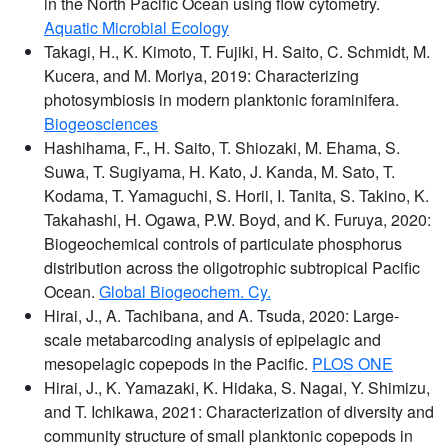
in the North Pacific Ocean using flow cytometry.
Aquatic Microbial Ecology
Takagi, H., K. Kimoto, T. Fujiki, H. Saito, C. Schmidt, M.
Kucera, and M. Moriya, 2019: Characterizing
photosymbiosis in modern planktonic foraminifera.
Biogeosciences
Hashihama, F., H. Saito, T. Shiozaki, M. Ehama, S.
Suwa, T. Sugiyama, H. Kato, J. Kanda, M. Sato, T.
Kodama, T. Yamaguchi, S. Horii, I. Tanita, S. Takino, K.
Takahashi, H. Ogawa, P.W. Boyd, and K. Furuya, 2020:
Biogeochemical controls of particulate phosphorus
distribution across the oligotrophic subtropical Pacific
Ocean.
Global Biogeochem. Cy.
Hirai, J., A. Tachibana, and A. Tsuda, 2020: Large-
scale metabarcoding analysis of epipelagic and
mesopelagic copepods in the Pacific.
PLOS ONE
Hirai, J., K. Yamazaki, K. Hidaka, S. Nagai, Y. Shimizu,
and T. Ichikawa, 2021: Characterization of diversity and
community structure of small planktonic copepods in