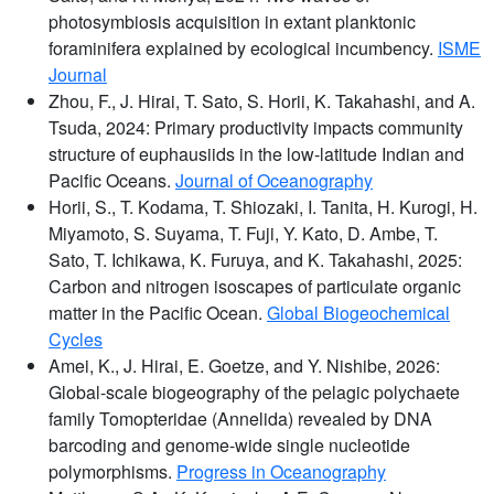
photosymbiosis acquisition in extant planktonic
foraminifera explained by ecological incumbency.
ISME
Journal
Zhou, F., J. Hirai, T. Sato, S. Horii, K. Takahashi, and A.
Tsuda, 2024: Primary productivity impacts community
structure of euphausiids in the low-latitude Indian and
Pacific Oceans.
Journal of Oceanography
Horii, S., T. Kodama, T. Shiozaki, I. Tanita, H. Kurogi, H.
Miyamoto, S. Suyama, T. Fuji, Y. Kato, D. Ambe, T.
Sato, T. Ichikawa, K. Furuya, and K. Takahashi, 2025:
Carbon and nitrogen isoscapes of particulate organic
matter in the Pacific Ocean.
Global Biogeochemical
Cycles
Amei, K., J. Hirai, E. Goetze, and Y. Nishibe, 2026:
Global-scale biogeography of the pelagic polychaete
family Tomopteridae (Annelida) revealed by DNA
barcoding and genome-wide single nucleotide
polymorphisms.
Progress in Oceanography