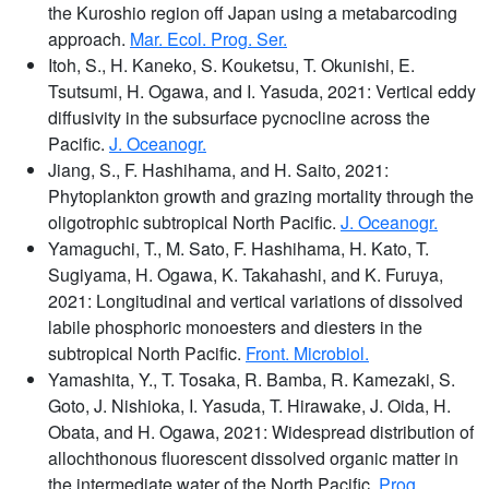
the Kuroshio region off Japan using a metabarcoding
approach.
Mar. Ecol. Prog. Ser.
Itoh, S., H. Kaneko, S. Kouketsu, T. Okunishi, E.
Tsutsumi, H. Ogawa, and I. Yasuda, 2021: Vertical eddy
diffusivity in the subsurface pycnocline across the
Pacific.
J. Oceanogr.
Jiang, S., F. Hashihama, and H. Saito, 2021:
Phytoplankton growth and grazing mortality through the
oligotrophic subtropical North Pacific.
J. Oceanogr.
Yamaguchi, T., M. Sato, F. Hashihama, H. Kato, T.
Sugiyama, H. Ogawa, K. Takahashi, and K. Furuya,
2021: Longitudinal and vertical variations of dissolved
labile phosphoric monoesters and diesters in the
subtropical North Pacific.
Front. Microbiol.
Yamashita, Y., T. Tosaka, R. Bamba, R. Kamezaki, S.
Goto, J. Nishioka, I. Yasuda, T. Hirawake, J. Oida, H.
Obata, and H. Ogawa, 2021: Widespread distribution of
allochthonous fluorescent dissolved organic matter in
the intermediate water of the North Pacific.
Prog.