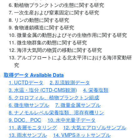
6. 動植物プランクトンの生態に関する研究
7. 一次生産および窒素固定に関する研究
8. リンの動態に関する研究
9. 食物連鎖構造に関する研究
10. 微量金属の動態およびその生物作用に関する研究
11. 微生物群集の動態に関する研究
12. 海洋大気間の物質の移動に関する研究
13. アルゴフロートによる北太平洋における海洋変動研
究
取得データ Available Data
1. UCTDデータ
2. 乱流観測データ
3. 水温・塩分 (CTD-CMS観測)
4. 栄養塩類
5. クロロフィル、植物プランクトン組成
6. 微生物サンプル
7. 微量金属サンプル
8. ナノモルレベル栄養塩類、溶存有機リン
9. DOC、POC
10. 水中光量子データ
11. 表層モニタリング
12. 大気エアロゾルサンプル
13. 雨水サンプル
14. VMPSネットサンプル