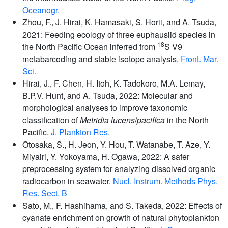
Oceanogr.
Zhou, F., J. Hirai, K. Hamasaki, S. Horii, and A. Tsuda,
2021: Feeding ecology of three euphausiid species in
18
the North Pacific Ocean inferred from
S V9
metabarcoding and stable isotope analysis.
Front. Mar.
Sci.
Hirai, J., F. Chen, H. Itoh, K. Tadokoro, M.A. Lemay,
B.P.V. Hunt, and A. Tsuda, 2022: Molecular and
morphological analyses to improve taxonomic
classification of
Metridia lucens
/
pacifica
in the North
Pacific.
J. Plankton Res.
Otosaka, S., H. Jeon, Y. Hou, T. Watanabe, T. Aze, Y.
Miyairi, Y. Yokoyama, H. Ogawa, 2022: A safer
preprocessing system for analyzing dissolved organic
radiocarbon in seawater.
Nucl. Instrum. Methods Phys.
Res. Sect. B
Sato, M., F. Hashihama, and S. Takeda, 2022: Effects of
cyanate enrichment on growth of natural phytoplankton